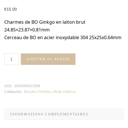
€
15.00
Charmes de BO Ginkgo en laiton brut
24.85×23.87×0.81mm
Cerceau de BO en acier inoxydable 304 25x25x0.64mm
quantité
AJOUTER AU PANIER
de
Boucles
d'oreilles
Ginkgo
UGS :
2000000013589
vertes
Catégories :
Boucles d'oreilles
,
Mode & Bijoux
INFORMATIONS COMPLÉMENTAIRES