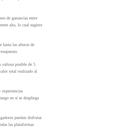
nes de ganancias entre
ente alta, lo cual sugiere
hasta las alturas de
resupuesto.
 valiosa posible de 5
lor total realizado al
r experiencias
juego en sí se despliega
ugadores puedan disfrutar
todas las plataformas