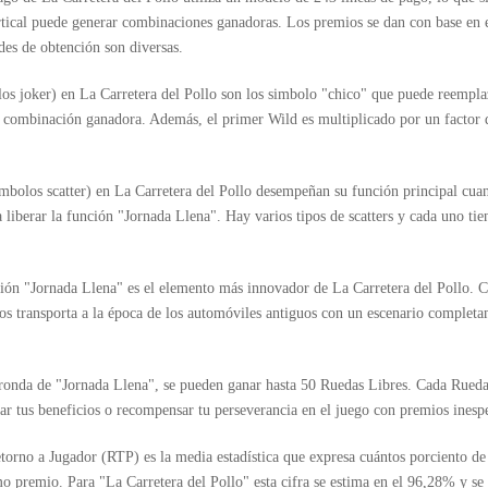
rtical puede generar combinaciones ganadoras. Los premios se dan con base en 
ades de obtención son diversas.
os joker) en La Carretera del Pollo son los simbolo "chico" que puede reempla
combinación ganadora. Además, el primer Wild es multiplicado por un factor d
imbolos scatter) en La Carretera del Pollo desempeñan su función principal cu
 liberar la función "Jornada Llena". Hay varios tipos de scatters y cada uno tie
ión "Jornada Llena" es el elemento más innovador de La Carretera del Pollo. Cu
s transporta a la época de los automóviles antiguos con un escenario completa
ronda de "Jornada Llena", se pueden ganar hasta 50 Ruedas Libres. Cada Rueda
r tus beneficios o recompensar tu perseverancia en el juego con premios inesp
torno a Jugador (RTP) es la media estadística que expresa cuántos porciento de
o premio. Para "La Carretera del Pollo" esta cifra se estima en el 96,28% y se