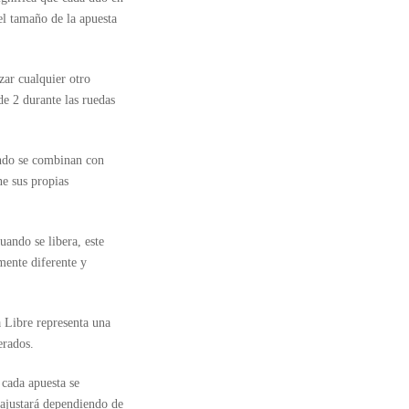
el tamaño de la apuesta
zar cualquier otro
e 2 durante las ruedas
ando se combinan con
ne sus propias
ando se libera, este
mente diferente y
 Libre representa una
erados.
 cada apuesta se
 ajustará dependiendo de