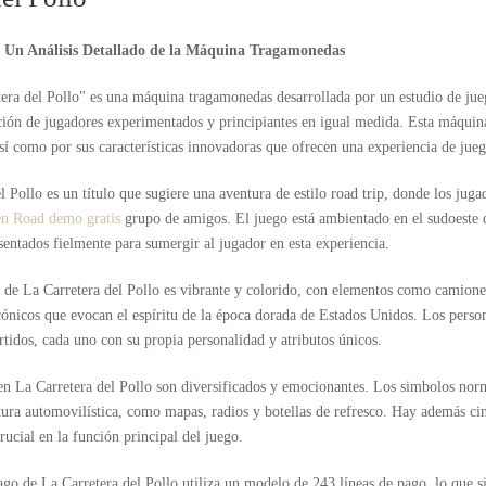
: Un Análisis Detallado de la Máquina Tragamonedas
era del Pollo" es una máquina tragamonedas desarrollada por un estudio de jue
ción de jugadores experimentados y principiantes en igual medida. Esta máquina
así como por sus características innovadoras que ofrecen una experiencia de ju
l Pollo es un título que sugiere una aventura de estilo road trip, donde los juga
n Road demo gratis
grupo de amigos. El juego está ambientado en el sudoeste 
esentados fielmente para sumergir al jugador en esta experiencia.
o de La Carretera del Pollo es vibrante y colorido, con elementos como camiones
icos que evocan el espíritu de la época dorada de Estados Unidos. Los person
tidos, cada uno con su propia personalidad y atributos únicos.
n La Carretera del Pollo son diversificados y emocionantes. Los simbolos norm
tura automovilística, como mapas, radios y botellas de refresco. Hay además ci
ucial en la función principal del juego.
ago de La Carretera del Pollo utiliza un modelo de 243 líneas de pago, lo que s