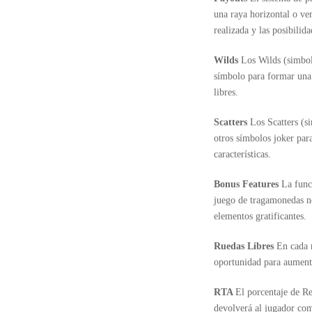
una raya horizontal o ve
realizada y las posibilid
Wilds
Los Wilds (simbol
símbolo para formar una 
libres.
Scatters
Los Scatters (s
otros símbolos joker para
características.
Bonus Features
La func
juego de tragamonedas no
elementos gratificantes.
Ruedas Libres
En cada 
oportunidad para aumenta
RTA
El porcentaje de Re
devolverá al jugador com