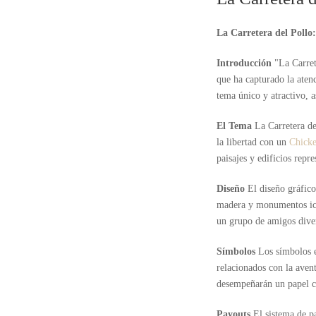
La Carretera del Pollo
Introducción
"La Carret
que ha capturado la aten
tema único y atractivo, 
El Tema
La Carretera de
la libertad con un
Chicke
paisajes y edificios repr
Diseño
El diseño gráfic
madera y monumentos icón
un grupo de amigos diver
Símbolos
Los símbolos e
relacionados con la aven
desempeñarán un papel cr
Payouts
El sistema de p