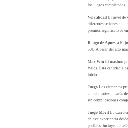
los juegos completados.
Volatilidad
El nivel de 
diferentes sesiones de ju
premios significativos en
Rango de Apuesta
El j
50€. A pesar del alto mar
Max Win
El máximo pre
Wilds. Esta cantidad alc
inicio.
Juego
Los elementos pri
emocionantes a través de 
sin complicaciones compl
Juego Móvil
La Carreter
de este experiencia desde
posibles, incluyendo telé