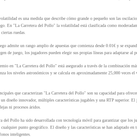
volatilidad es una medida que describe cómo grande o pequeño son las oscilacio
ego. En "La Carretera del Pollo" la volatilidad está clasificada como moderadam
 ciertas ruedas.
uego admite un rango amplio de apuestas que comienza desde 0.01€ y se expande 
gen de juego, los jugadores pueden elegir sus propias líneas para adaptarse al p
mio en "La Carretera del Pollo" está asegurado a través de la combinación más
anza los niveles astronómicos y se calcula en aproximadamente 25,000 veces el va
ncipales que caracterizan "La Carretera del Pollo" son su capacidad para ofrece
un diseño innovador, múltiples características jugables y una RTP superior. El 
ejas ni procesos áridos.
a del Pollo ha sido desarrollada con tecnología móvil para garantizar que los j
 cualquier punto geográfico. El diseño y las características se han adaptado en 
fonos inteligentes.