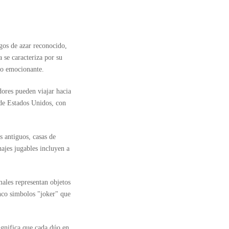
gos de azar reconocido,
 se caracteriza por su
ego emocionante.
dores pueden viajar hacia
de Estados Unidos, con
 antiguos, casas de
ajes jugables incluyen a
ales representan objetos
nco simbolos "joker" que
ignifica que cada dúo en