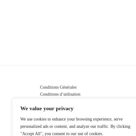
Conditions Générales
Conditions d’utilisation
Prix, livraisons et
We value your privacy
remboursements
Qui sommes-nous ?
We use cookies to enhance your browsing experience, serve
Foire aux Questions
personalized ads or content, and analyze our traffic. By clicking
"Accept All", you consent to our use of cookies.