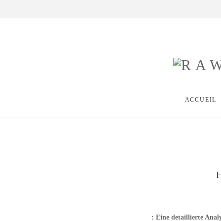
ACCUEIL
: Eine detaillierte Ana