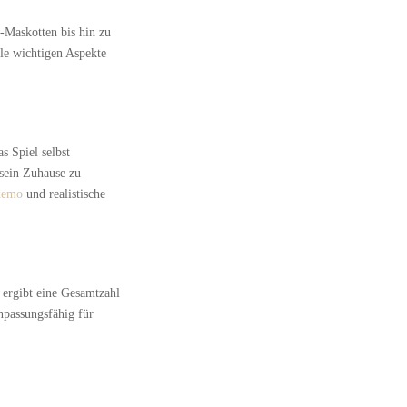
e-Maskotten bis hin zu
le wichtigen Aspekte
s Spiel selbst
 sein Zuhause zu
demo
und realistische
 ergibt eine Gesamtzahl
npassungsfähig für