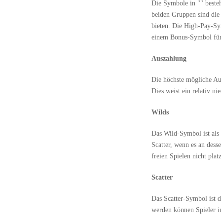
Die Symbole in "" best
beiden Gruppen sind die
bieten. Die High-Pay-Sy
einem Bonus-Symbol für
Auszahlung
Die höchste mögliche Au
Dies weist ein relativ n
Wilds
Das Wild-Symbol ist als 
Scatter, wenn es an dess
freien Spielen nicht plat
Scatter
Das Scatter-Symbol ist 
werden können Spieler 