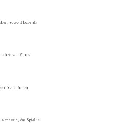
nheit, sowohl hohe als
einheit von €1 und
der Start-Button
eicht sein, das Spiel in