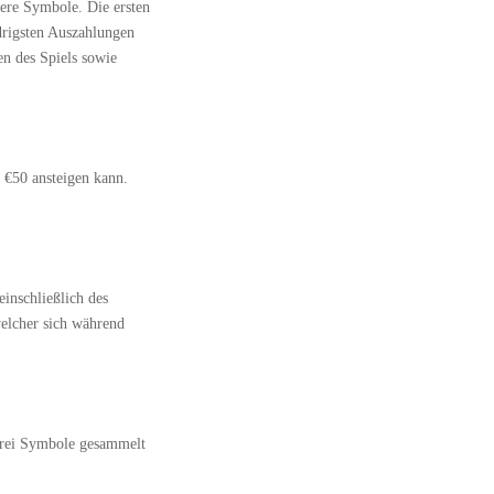
re Symbole. Die ersten
drigsten Auszahlungen
n des Spiels sowie
 €50 ansteigen kann.
inschließlich des
welcher sich während
drei Symbole gesammelt