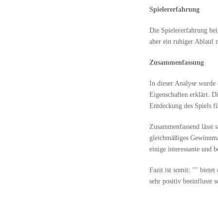
Spielererfahrung
Die Spielererfahrung bei
aber ein ruhiger Ablauf 
Zusammenfassung
In dieser Analyse wurde 
Eigenschaften erklärt. D
Entdeckung des Spiels f
Zusammenfassend lässt sic
gleichmäßiges Gewinnmax
einige interessante und b
Fazit ist somit: "" biet
sehr positiv beeinflusst