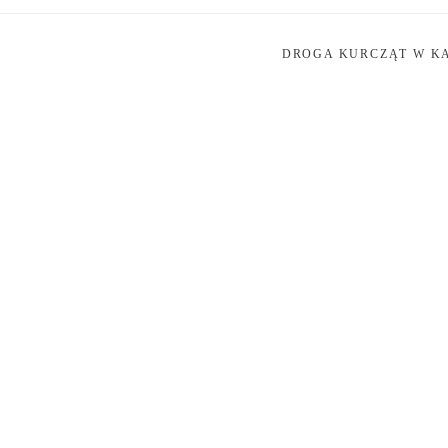
DROGA KURCZĄT W KA