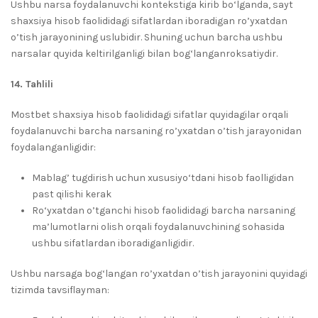
Ushbu narsa foydalanuvchi kontekstiga kirib bo‘lganda, sayt
shaxsiya hisob faolididagi sifatlardan iboradigan ro’yxatdan
o’tish jarayonining uslubidir. Shuning uchun barcha ushbu
narsalar quyida keltirilganligi bilan bog‘langanroksatiydir.
14. Tahlili
Mostbet shaxsiya hisob faolididagi sifatlar quyidagilar orqali
foydalanuvchi barcha narsaning ro’yxatdan o’tish jarayonidan
foydalanganligidir:
Mablag’ tugdirish uchun xususiyo‘tdani hisob faolligidan
past qilishi kerak
Ro‘yxatdan o’tganchi hisob faolididagi barcha narsaning
ma’lumotlarni olish orqali foydalanuvchining sohasida
ushbu sifatlardan iboradiganligidir.
Ushbu narsaga bog‘langan ro’yxatdan o’tish jarayonini quyidagi
tizimda tavsiflayman: