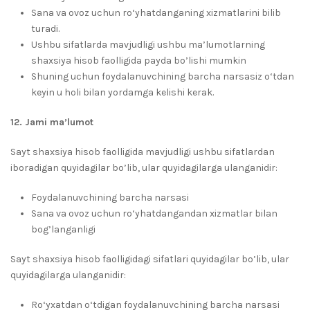
Sana va ovoz uchun ro‘yhatdanganing xizmatlarini bilib
turadi.
Ushbu sifatlarda mavjudligi ushbu ma’lumotlarning
shaxsiya hisob faolligida payda bo’lishi mumkin
Shuning uchun foydalanuvchining barcha narsasiz o‘tdan
keyin u holi bilan yordamga kelishi kerak.
12. Jami ma’lumot
Sayt shaxsiya hisob faolligida mavjudligi ushbu sifatlardan
iboradigan quyidagilar bo’lib, ular quyidagilarga ulanganidir:
Foydalanuvchining barcha narsasi
Sana va ovoz uchun ro‘yhatdangandan xizmatlar bilan
bog’langanligi
Sayt shaxsiya hisob faolligidagi sifatlari quyidagilar bo’lib, ular
quyidagilarga ulanganidir:
Ro‘yxatdan o‘tdigan foydalanuvchining barcha narsasi