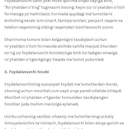
Foydalanuvchi sahit yoki mobil qurilma orqali saytga kirib,
"Ro’yhatdan o’ting" tugmasini bosing. Keyin siz ro’yxatdan o’tish
formasiga yo’naltirilasiz. Formada quyidagi ma’lumotlarni
kiritishing kerak: ism-sharif, familya-ismlari, pasport raqami va
telefon raqamining oldingi raqamidan boshlanuvchi sonni.
Shartnoma tomoni bilan kelganligini tasdiqlash uchun
ro’yxatdan o’tish formasida alohida sahifa mavjud. Shundan
so‘ng siz foydalanuvchi kontekstiga kirib bo‘ladigan emailga
ro’yhatdan o‘tganligingiz haqida ma’lumot yuboriladi.
3. Foydalanuvchi hisobi
Foydalanuvchining xususiyati foydali ma’lumotlardan iborat,
shuning uchun mostbet.com sayti orqa paneli sifatida ishlaydi.
Mostbet ro’yhatdan o‘tganlar tomonidan tasdiqlangan
hisoblar juda muhim manzilga aylanadi.
Ushbu sohaning vazifasi: shaxsiy ma’lumotlarning uslubiy
himoyalanishini ta’minlash, foydalanuvchi bilan aloqa qurish va