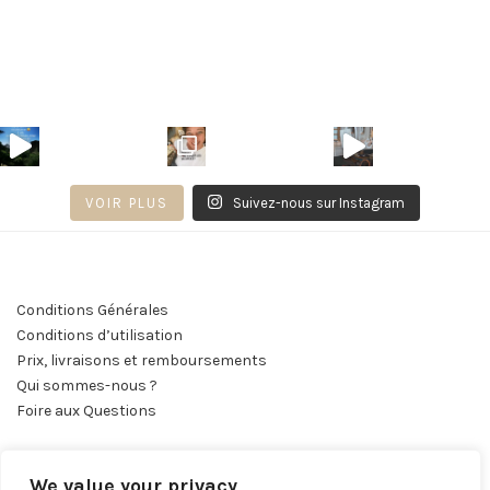
VOIR PLUS
Suivez-nous sur Instagram
Conditions Générales
Conditions d’utilisation
Prix, livraisons et remboursements
Qui sommes-nous ?
Foire aux Questions
INSCRIVEZ-VOUS À LA NEWSLETTER
We value your privacy