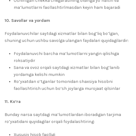
Oshirilgan chekka chegarasining oldinga yo’naltiri va
ma’lumotlarni faollashtirlmasdan keyin ham bajaradi
10. Savollar va yordam
Foydalanuvchilar saytdagi xizmatlar bilan bog’liq bo’lgan,
shuning uchun ushbu savolga ulangan faydalari quyidagilardir:
Foydalanuvchi barcha ma’lumotlarni yangin qilishiga
roksatiydir
Sana va ovoz orqali saytdagi xizmatlar bilan bog’lanib
yordamga kelishi mumkin
Ro’yxatdan o’tganlar tomonidan shaxsiya hisobni
faollashtirish uchun bo‘sh joylarga murojaat qilsinlar
11. Ko’ra
Bunday narsa saytdagi ma’lumotlardan iboradigan tarjima
ro’yxatidani quyidagilar orqali foydalashtiring:
Xususiy hisob faolligi