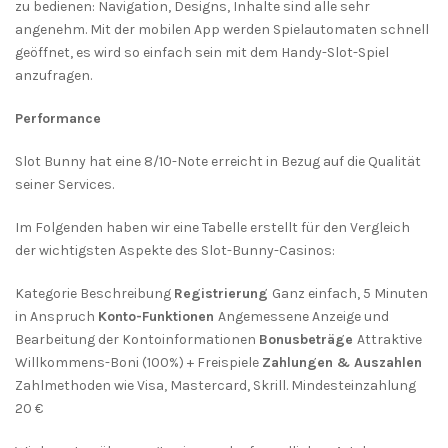
zu bedienen: Navigation, Designs, Inhalte sind alle sehr
angenehm. Mit der mobilen App werden Spielautomaten schnell
geöffnet, es wird so einfach sein mit dem Handy-Slot-Spiel
anzufragen.
Performance
Slot Bunny hat eine 8/10-Note erreicht in Bezug auf die Qualität
seiner Services.
Im Folgenden haben wir eine Tabelle erstellt für den Vergleich
der wichtigsten Aspekte des Slot-Bunny-Casinos:
Kategorie Beschreibung
Registrierung
Ganz einfach, 5 Minuten
in Anspruch
Konto-Funktionen
Angemessene Anzeige und
Bearbeitung der Kontoinformationen
Bonusbeträge
Attraktive
Willkommens-Boni (100%) + Freispiele
Zahlungen & Auszahlen
Zahlmethoden wie Visa, Mastercard, Skrill. Mindesteinzahlung
20 €